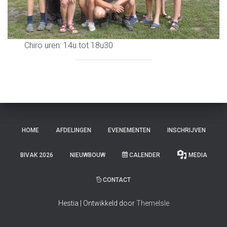
E
N
Chiro uren: 14u tot 18u30
HOME
AFDELINGEN
EVENEMENTEN
INSCHRIJVEN
BIVAK 2026
NIEUWBOUW
CALENDER
MEDIA
CONTACT
Hestia | Ontwikkeld door
ThemeIsle