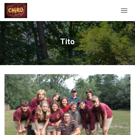
N
A
V
I
G
Tito
A
T
I
E
A
A
N
-
/
U
I
T
Z
E
T
T