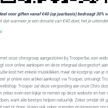
eel voor giften vanaf €40 (op jaarbasis) bedraagt 30% 
nt dat wanneer je een donatie van €40 doet, het je uiteinde
al
 met onze chirogroep aangesloten bij Trooper.be, een webs
t voor online aankopen en deze integraal doorgestort aa
ullie kost het enkele muisklikken, maar de kostprijs van je onl
er je online een artikel aankoopt via Trooper, ontvangt Tr
webshop. Trooper zal deze vergoeding aan onze Chiro doo
m zeker even een kijkje te nemen op deze website en hier o
doen, want alle beetjes helpen natuurlijk. Zeker omdat dit
g
it niet te doen. Vraag ook zeker vrienden en kennissen om