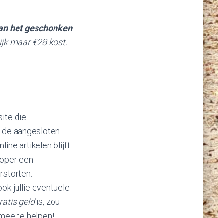
van het geschonken
lijk maar €28 kost.
ite die
n de aangesloten
ine artikelen blijft
ooper een
rstorten.
ok jullie eventuele
ratis geld
is, zou
 mee te helpen!