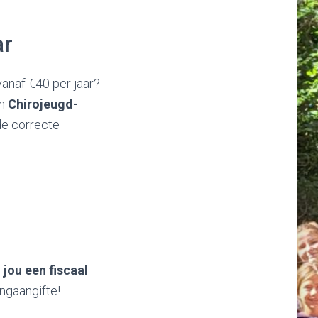
ar
anaf €40 per jaar?
en
Chirojeugd-
de correcte
 jou een fiscaal
tingaangifte!