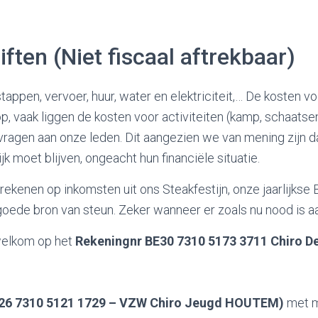
ften (Niet fiscaal aftrekbaar)
stappen, vervoer, huur, water en elektriciteit,… De kosten 
op, vaak liggen de kosten voor activiteiten (kamp, schaat
j vragen aan onze leden. Dit aangezien we van mening zijn d
k moet blijven, ongeacht hun financiële situatie.
kenen op inkomsten uit ons Steakfestijn, onze jaarlijkse 
 goede bron van steun. Zeker wanneer er zoals nu nood is a
 welkom op het
Rekeningnr BE30 7310 5173 3711
Chiro D
26 7310 5121 1729 – VZW Chiro Jeugd HOUTEM)
met m