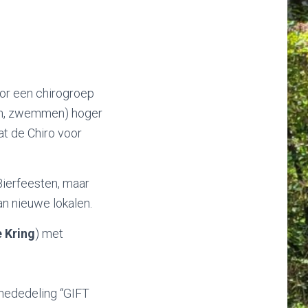
voor een chirogroep
sen, zwemmen) hoger
at de Chiro voor
Bierfeesten, maar
an nieuwe lokalen.
e Kring
) met
ededeling “GIFT