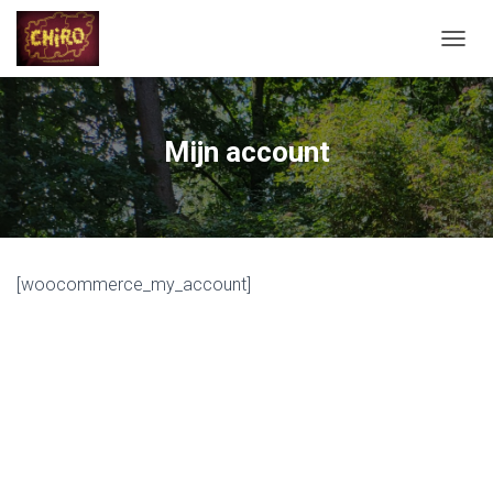
N
A
V
I
G
Mijn account
A
T
I
E
A
A
[woocommerce_my_account]
N
-
/
U
I
T
Z
E
T
T