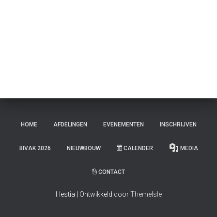
E
N
HOME
AFDELINGEN
EVENEMENTEN
INSCHRIJVEN
BIVAK 2026
NIEUWBOUW
CALENDER
MEDIA
CONTACT
Hestia | Ontwikkeld door
ThemeIsle