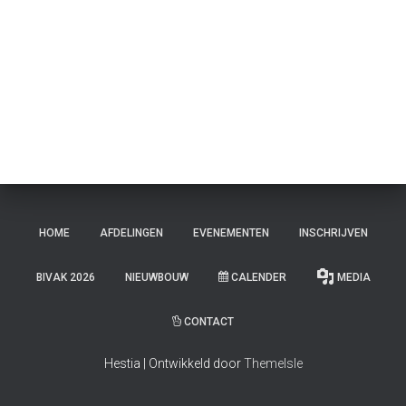
E
N
HOME
AFDELINGEN
EVENEMENTEN
INSCHRIJVEN
BIVAK 2026
NIEUWBOUW
CALENDER
MEDIA
CONTACT
Hestia | Ontwikkeld door
ThemeIsle