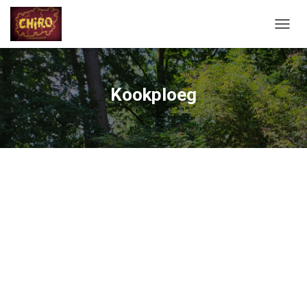
N
A
V
I
G
Kookploeg
A
T
I
E
A
A
N
-
/
U
I
T
Z
E
T
T