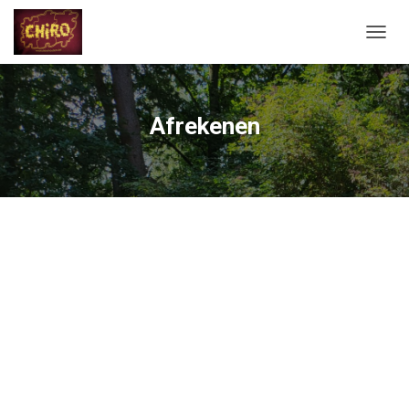
N
A
V
I
G
Afrekenen
A
T
I
E
A
A
N
-
/
U
I
T
Z
E
T
T