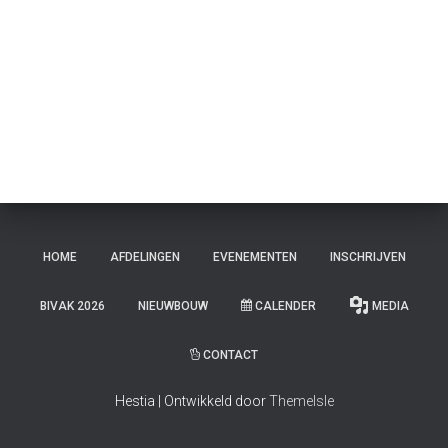
E
N
HOME
AFDELINGEN
EVENEMENTEN
INSCHRIJVEN
BIVAK 2026
NIEUWBOUW
CALENDER
MEDIA
CONTACT
Hestia | Ontwikkeld door
ThemeIsle